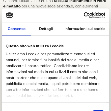
Ci hanno sfidato a creare una
facciata interamente in vetro
e metallo
per una nuova sede aziendale, con elementi
strutturali quasi invisibili. Molti fornitori avevano rifiutato il
progetto.
Oggi quella facciata è diventata un simbolo di innovazione
Consenso
Dettagli
Informazioni sui cookie
architettonica nella zona industriale di Udine.
Questo sito web utilizza i cookie
Utilizziamo i cookie per personalizzare contenuti ed
annunci, per fornire funzionalità dei social media e per
analizzare il nostro traffico. Condividiamo inoltre
informazioni sul modo in cui utilizzi il nostro sito con i
nostri partner che si occupano di analisi dei dati web,
pubblicità e social media, i quali potrebbero combinarle
con altre informazioni che hai fornito loro o che hanno
Quando la differenza si vede (e si
raccolto dal tuo utilizzo dei loro servizi.
sente)
S