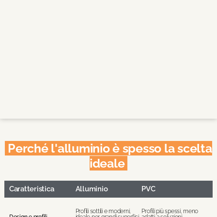
Perché l'alluminio è spesso la scelta
ideale
Caratteristica
Alluminio
PVC
Profili sottili e moderni,
Profili più spessi, meno
Design e profili
ideale per grandi superfici
adatti a soluzioni