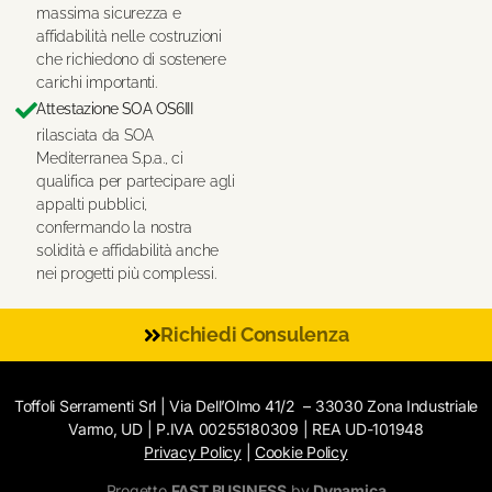
massima sicurezza e
affidabilità nelle costruzioni
che richiedono di sostenere
carichi importanti.
Attestazione SOA OS6III
rilasciata da SOA
Mediterranea S.p.a., ci
qualifica per partecipare agli
appalti pubblici,
confermando la nostra
solidità e affidabilità anche
nei progetti più complessi.
Richiedi Consulenza
Toffoli Serramenti Srl | Via Dell’Olmo 41/2 – 33030 Zona Industriale
Varmo, UD | P.IVA 00255180309 | REA UD-101948
Privacy Policy
|
Cookie Policy
Progetto
FAST BUSINESS
by
Dynamica