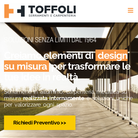
SOLUZIONI SENZA LIMITI DAL 1964
Creiamo elementi di
design
su misura
per trasformare le
tue idee in realtà.
Serramenti in alluminio, carpenteria metallica su
misura
realizzata internamente
e soluzioni uniche
per valorizzare ogni spazio.
Richiedi Preventivo >>