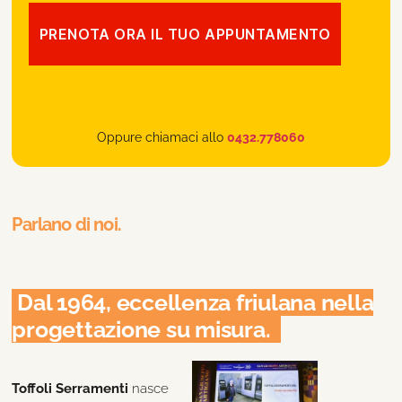
Oppure chiamaci allo
0432.778060
Parlano di noi.
Dal 1964, eccellenza friulana nella
progettazione su misura.
Toffoli Serramenti
nasce