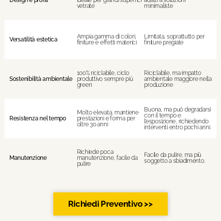
vetrate
minimaliste
Ampia gamma di colori,
Limitata, soprattutto per
Versatilità estetica
finiture e effetti materici
finiture pregiate
100% riciclabile, ciclo
Riciclabile, ma impatto
Sostenibilità ambientale
produttivo sempre più
ambientale maggiore nella
green
produzione
Buona, ma può degradarsi
Molto elevata, mantiene
con il tempo e
Resistenza nel tempo
prestazioni e forma per
l’esposizione, richiedendo
oltre 30 anni
interventi entro pochi anni.
Richiede poca
Facile da pulire, ma più
Manutenzione
manutenzione, facile da
soggetto a sbiadimento.
pulire
Richiedi Preventivo >>